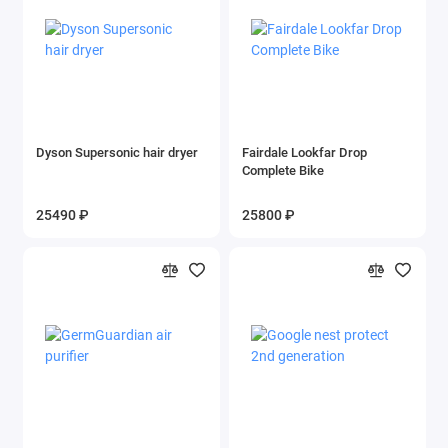
Спортивные жетоны
Жетоны с животными
Жетоны из игр
Dyson Supersonic hair dryer
Fairdale Lookfar Drop
Жетон диабетика
Complete Bike
Титановый жетон
25490 ₽
25800 ₽
Алюминиевый жетон
Показать все