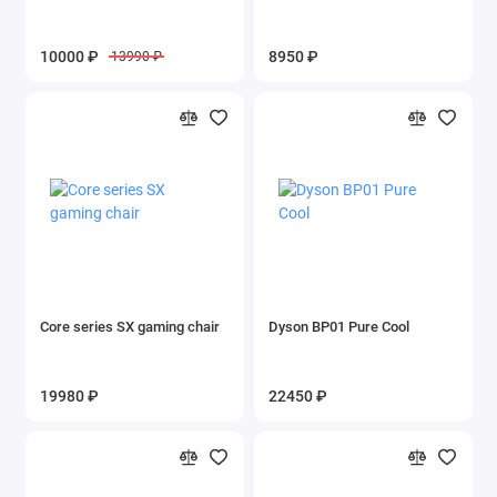
Жетон пожелание
10000 ₽
8950 ₽
13990 ₽
Техника для кухни
Климатическая техника
3D жетоны
Жетоны по фильмам
Жетон для животных
Жетон с отпечатком пальца
Core series SX gaming chair
Dyson BP01 Pure Cool
Парные жетоны
19980 ₽
22450 ₽
Жетон из золота
Жетон из серебра