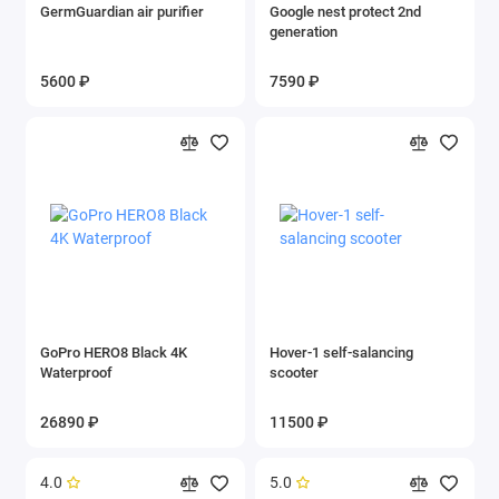
GermGuardian air purifier
Google nest protect 2nd
generation
5600 ₽
7590 ₽
GoPro HERO8 Black 4K
Hover-1 self-salancing
Waterproof
scooter
26890 ₽
11500 ₽
4.0
5.0