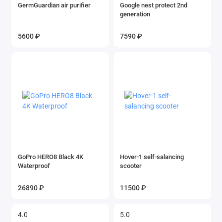
GermGuardian air purifier
Google nest protect 2nd
generation
5600 ₽
7590 ₽
GoPro HERO8 Black 4K
Hover-1 self-salancing
Waterproof
scooter
26890 ₽
11500 ₽
4.0
5.0