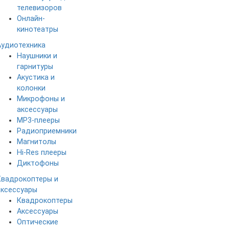
телевизоров
Онлайн-
кинотеатры
Аудиотехника
Наушники и
гарнитуры
Акустика и
колонки
Микрофоны и
аксессуары
MP3-плееры
Радиоприемники
Магнитолы
Hi-Res плееры
Диктофоны
Квадрокоптеры и
аксессуары
Квадрокоптеры
Аксессуары
Оптические