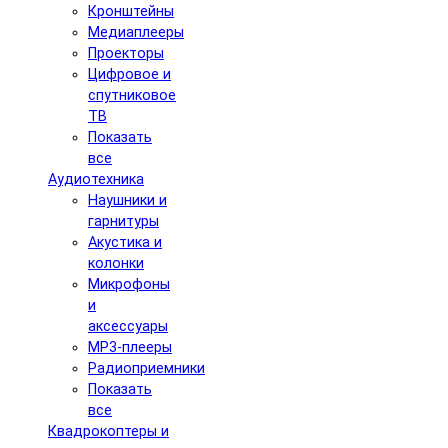
Кронштейны
Медиаплееры
Проекторы
Цифровое и
спутниковое
ТВ
Показать
все
Аудиотехника
Наушники и
гарнитуры
Акустика и
колонки
Микрофоны
и
аксессуары
MP3-плееры
Радиоприемники
Показать
все
Квадрокоптеры и