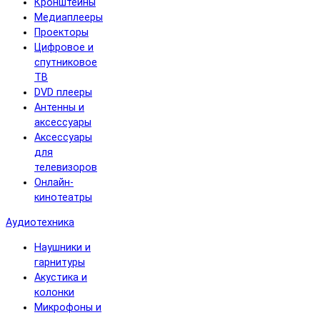
Кронштейны
Медиаплееры
Проекторы
Цифровое и
спутниковое
ТВ
DVD плееры
Антенны и
аксессуары
Аксессуары
для
телевизоров
Онлайн-
кинотеатры
Аудиотехника
Наушники и
гарнитуры
Акустика и
колонки
Микрофоны и