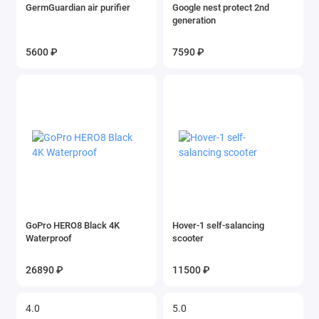
GermGuardian air purifier
Google nest protect 2nd
generation
5600 ₽
7590 ₽
GoPro HERO8 Black 4K
Hover-1 self-salancing
Waterproof
scooter
26890 ₽
11500 ₽
4.0
5.0